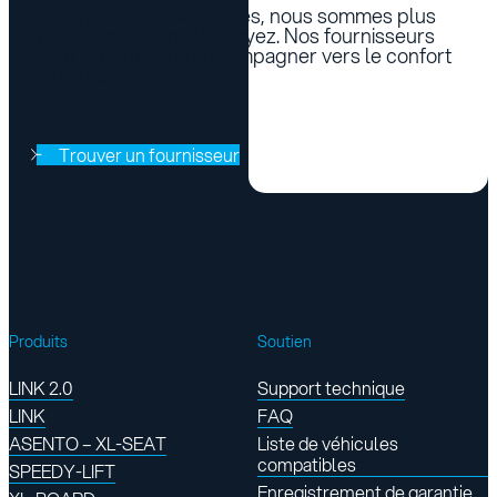
Peu importe où vous êtes, nous sommes plus
près que vous ne le croyez. Nos fournisseurs
sont là pour vous accompagner vers le confort
et la paix d’esprit.
Trouver un fournisseur
Produits
Soutien
LINK 2.0
Support technique
LINK
FAQ
ASENTO – XL-SEAT
Liste de véhicules
compatibles
SPEEDY-LIFT
Enregistrement de garantie