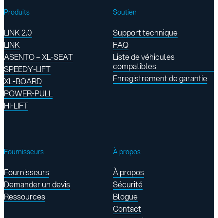
Produits
Soutien
LINK 2.0
Support technique
LINK
FAQ
ASENTO – XL-SEAT
Liste de véhicules
compatibles
SPEEDY-LIFT
Enregistrement de garantie
XL-BOARD
POWER-PULL
HI-LIFT
Fournisseurs
À propos
Fournisseurs
À propos
Demander un devis
Sécurité
Ressources
Blogue
Contact